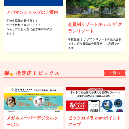
アパマンショップのご案内
学校生協組合員特典！！
会員制リゾートホテル ザ グ
仲介手数料２０％OFF！！
ショップに行く前に必ず事前手続き
ランリゾート
を！！
学校生協は ザ グランリゾートの法人会員
です。組合員様は会員価格でご利用でき
ます。
メガネスーパーデジタルク
ビックカメラ.comポイント
ーポン
アップ