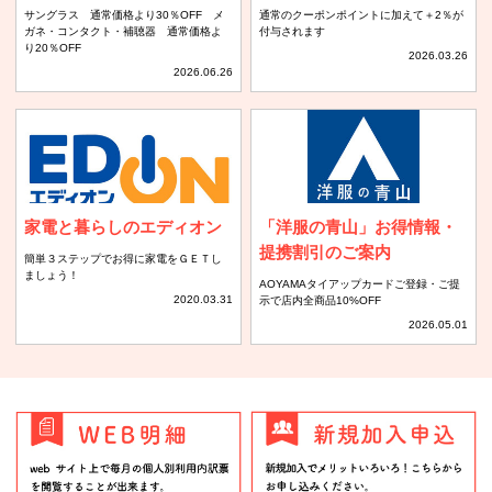
サングラス 通常価格より30％OFF メ
通常のクーポンポイントに加えて＋2％が
ガネ・コンタクト・補聴器 通常価格よ
付与されます
り20％OFF
2026.03.26
2026.06.26
家電と暮らしのエディオン
「洋服の青山」お得情報・
提携割引のご案内
簡単３ステップでお得に家電をＧＥＴし
ましょう！
AOYAMAタイアップカードご登録・ご提
2020.03.31
示で店内全商品10%OFF
2026.05.01